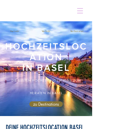
Verliebt
Verlobt
Verheiratet
HOCHZEITSLOC
ATION
IN BASEL
DIE BESTEN HOCHZEITSLOCATIONS ZUM
HEIRATEN IN BASEL
zu Destinations
DEINE HOCHZEITSLOCATION BASEL