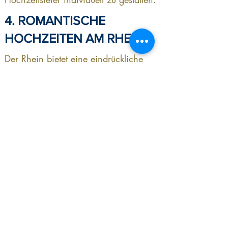
4. ROMANTISCHE
HOCHZEITEN AM RHEIN
Der Rhein bietet eine eindrückliche
Kulisse. Welch ein Glück, dass es an
seinen Ufern auch Eventlokale gibt.
Wenn hier Hochzeit feiern keinen
Spass macht, wo sonst? Als
besonderes Highlight kann das
Spektakel bsp. mit einer Schifffahrt auf
dem Fluss kombiniert werden. Hier
werden Träume wahr!
5. CHARMANTE
RESTAURANTS & HOTELS
Wer hingegen ein gemütliches, aber