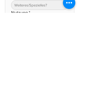
Nutzung
*
immer exklusiv
mehrere Hochzeiten
Hochzeit + Normalbetrieb
Zusammenarbeit
Dienstleister?
Blumen/Deko
Fotografie
Trauredner
DJs
Musiker
Mobiliar
Bilder
*