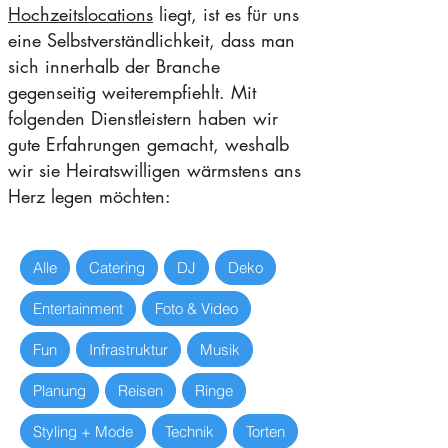
Hochzeitslocations
liegt, ist es für uns
eine Selbstverständlichkeit, dass man
sich innerhalb der Branche
gegenseitig weiterempfiehlt. Mit
folgenden Dienstleistern haben wir
gute Erfahrungen gemacht, weshalb
wir sie Heiratswilligen wärmstens ans
Herz legen möchten:
Alle
Catering
DJ
Deko
Entertainment
Foto & Video
Fun
Infrastruktur
Musik
Planung
Reisen
Ringe
Styling + Mode
Technik
Torten