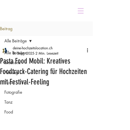
Beitrag
Alle Beiträge
deine-hochzeitslocation.ch
Alle Beiträge
8. Sept. 2025
2 Min. Lesezeit
Pasta Food Mobil: Kreatives
Locations
Foodtruck-Catering für Hochzeiten
Planung
mit Festival-Feeling
Tipps
Fotografie
Tanz
Food