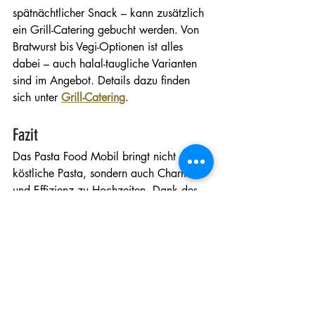
spätnächtlicher Snack – kann zusätzlich 
ein Grill-Catering gebucht werden. Von 
Bratwurst bis Vegi-Optionen ist alles 
dabei – auch halal-taugliche Varianten 
sind im Angebot. Details dazu finden 
sich unter 
Grill-Catering
.
Fazit
Das Pasta Food Mobil bringt nicht nur 
köstliche Pasta, sondern auch Charme 
und Effizienz zu Hochzeiten. Dank des 
modularen Konzepts und fairer Preise ist 
das Angebot flexibel und individuell 
anpassbar. Von der kleinen Feier im 
Garten bis zur grossen Sommerhochzeit 
im Freien ist alles realisierbar. Kurzum: 
Wer seine Hochzeit kulinarisch 
auflockern möchte, findet mit dem Pasta 