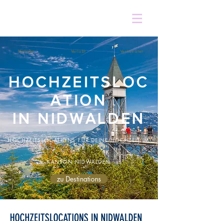
Verliebt
Verlobt
Verheiratet
HOCHZEITSLOC
ATION
IN NIDWALDEN
HOCHZEITSLOCATIONS FÜR DEINE HOCHZEIT IM
KANTON NIDWALDEN
zu Destinations
HOCHZEITSLOCATIONS IN NIDWALDEN