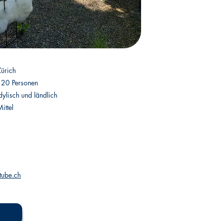
Zürich
120 Personen
Idylisch und ländlich
ittel
tube.ch
h