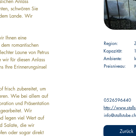
lichen Anlass 
ten, schwören Sie 
 dem Lande. Wir 
ir Ihnen eine 
Region:
f dem romantischen 
Kapazität:
lechter Laune von Petrus 
Ambiente:
 wir für diesen Anlass 
Preisniveau:
M
ns Ihre Erinnerungsinsel 
 frisch zubereitet, um 
eren. Wie bei allem auf 
0526596440
ration und Präsentation 
http://www.stalls
 gearbeitet. Wir 
info@stallstube.c
nd legen viel Wert auf 
 Salate, die wir 
Zurück
en oder sogar direkt 