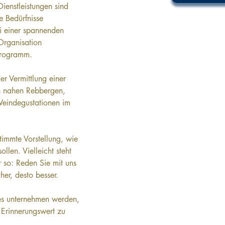
ienstleistungen sind 
e Bedürfnisse 
i einer spannenden 
Organisation 
programm.
er Vermittlung einer 
en nahen Rebbergen, 
 Weindegustationen im 
stimmte Vorstellung, wie 
llen. Vielleicht steht 
r so: Reden Sie mit uns 
üher, desto besser.
les unternehmen werden, 
 Erinnerungswert zu 