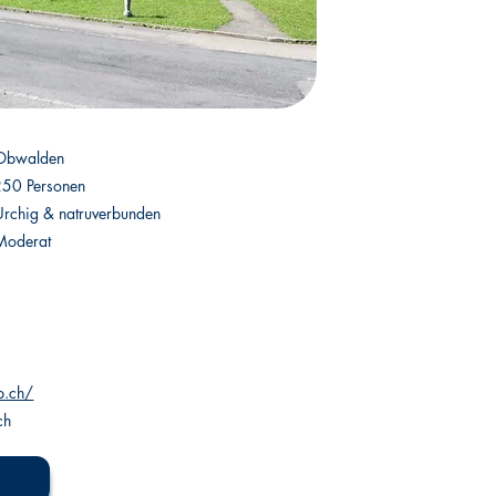
Obwalden
250 Personen
Urchig & natruverbunden
Moderat
p.ch/
ch