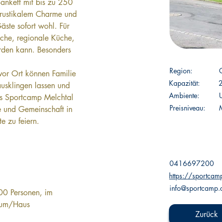
Bankett mit bis zu 250 
rustikalem Charme und 
ste sofort wohl. Für 
sche, regionale Küche, 
erden kann. Besonders 
Region:
vor Ort können Familie 
Kapazität:
usklingen lassen und 
Ambiente:
as Sportcamp Melchtal 
Preisniveau:
e und Gemeinschaft in 
e zu feiern.
0416697200
https://sportcam
 
info@sportcamp.
00 Personen, im 
aum/Haus
Zurück