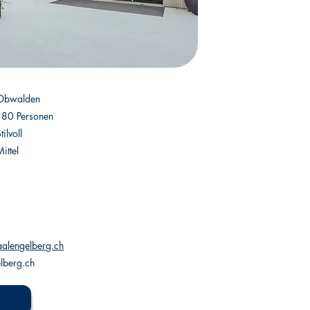
Obwalden
180 Personen
tilvoll
ittel
alengelberg.ch
lberg.ch