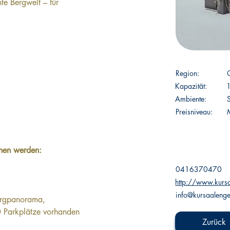
te Bergwelt – für 
Region:
 
Kapazität:
Ambiente:
S
Preisniveau:
M
hen werden: 
0416370470
http://www.kursa
info@kursaalenge
Bergpanorama, 
40 Parkplätze vorhanden
Zurück