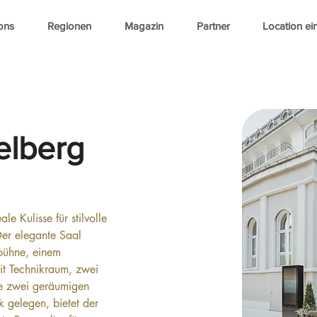
ons
Regionen
Magazin
Partner
Location ei
elberg
le Kulisse für stilvolle 
Der elegante Saal 
tbühne, einem 
it Technikraum, zwei 
e zwei geräumigen 
 gelegen, bietet der 