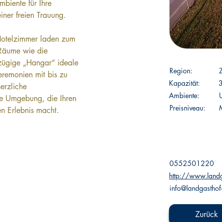
biente für Ihre 
iner freien Trauung.
 Hotelzimmer laden zum 
Räume wie die 
zügige „Hangar“ ideale 
Region:
Zeremonien mit bis zu 
Kapazität:
erzliche 
Ambiente:
te Umgebung, die Ihren 
Preisniveau:
en Erlebnis macht.
0552501220
 
http://www.landg
info@landgasthof-
Zurück