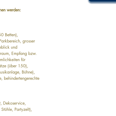
hen werden:
0 Betten), 
Parkbereich, grosser 
eblick und 
rraum, Empfang bzw. 
mlichkeiten für 
ätze (über 150), 
Musikanlage, Bühne), 
e, behindertengerechte 
, Dekoservice, 
Stühle, Partyzelt), 