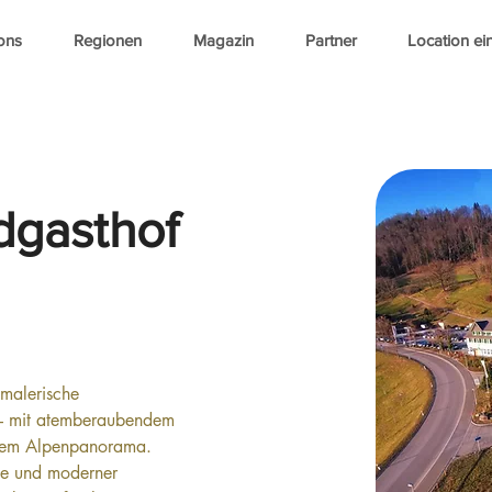
ons
Regionen
Magazin
Partner
Location ei
dgasthof
 malerische 
 – mit atemberaubendem 
ndem Alpenpanorama. 
rme und moderner 