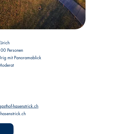
Zürich
300 Personen
Urig mit Panoramablick
Moderat
asthof-hasenstrick.ch
hasenstrick.ch