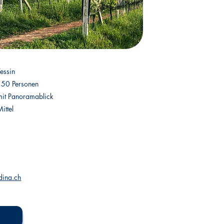
Tessin
150 Personen
mit Panoramablick
ittel
dina.ch
h