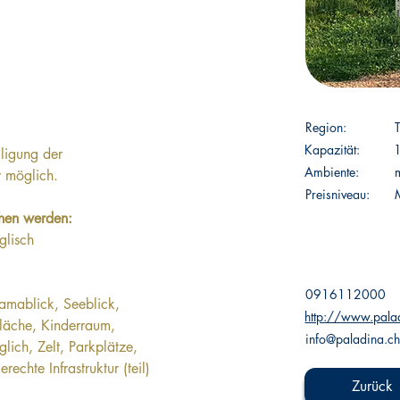
 
Region:
Kapazität:
ligung der 
Ambiente:
 möglich.
Preisniveau:
M
hen werden: 
glisch
0916112000
amablick, Seeblick, 
http://www.pala
fläche, Kinderraum, 
info@paladina.c
ich, Zelt, Parkplätze, 
rechte Infrastruktur (teil)
Zurück