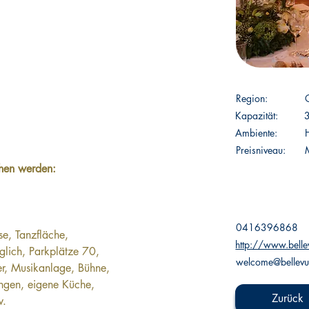
 
Region:
Kapazität:
Ambiente:
Preisniveau:
M
hen werden:
0416396868
e, Tanzfläche, 
http://www.belle
lich, Parkplätze 70, 
welcome@bellevue
er, Musikanlage, Bühne, 
ungen, eigene Küche, 
Zurück
w.