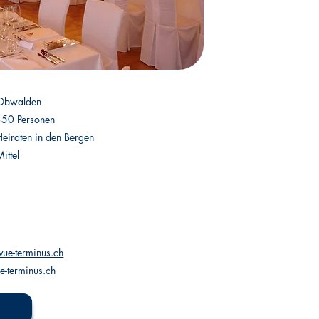
Obwalden
350 Personen
Heiraten in den Bergen
ittel
vue-terminus.ch
-terminus.ch