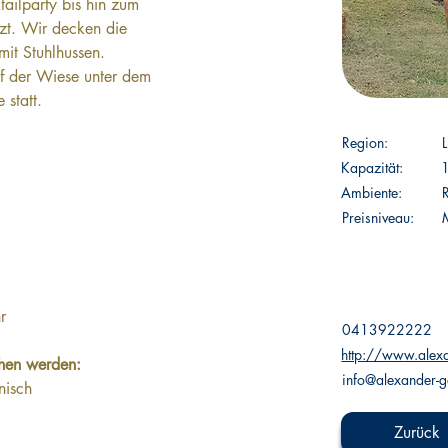
ailparty bis hin zum 
zt. Wir decken die 
 mit Stuhlhussen. 
uf der Wiese unter dem 
statt.
Region:
Kapazität:
Ambiente:
Preisniveau:
:
r
0413922222
http://www.alexa
hen werden: 
info@alexander-g
nisch
Zurück