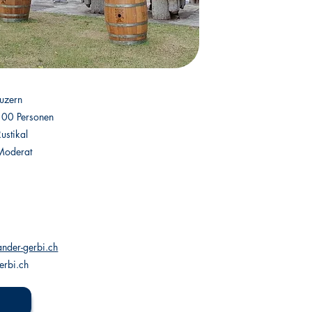
Luzern
100 Personen
Rustikal
Moderat
nder-gerbi.ch
erbi.ch