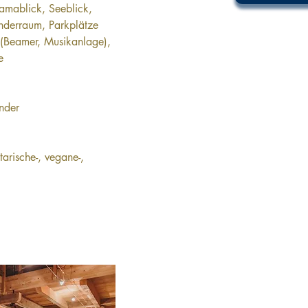
amablick, Seeblick, 
inderraum, Parkplätze 
 (Beamer, Musikanlage), 
e
nder
arische-, vegane-, 