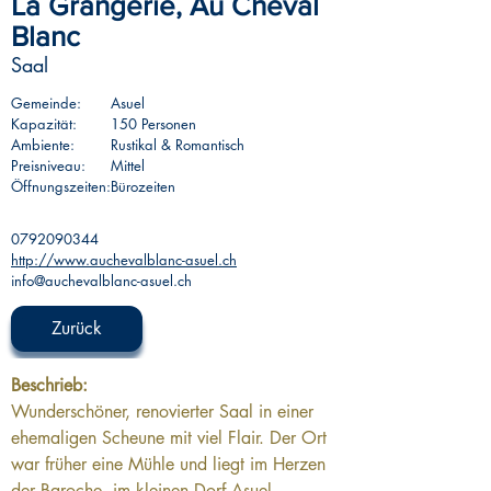
La Grangerie, Au Cheval
Blanc
Saal
Gemeinde:
Asuel
Kapazität:
150 Personen
Ambiente:
Rustikal & Romantisch
Preisniveau:
Mittel
Öffnungszeiten:
Bürozeiten
0792090344
http://www.auchevalblanc-asuel.ch
info@auchevalblanc-asuel.ch
Zurück
Beschrieb:
Wunderschöner, renovierter Saal in einer 
ehemaligen Scheune mit viel Flair. Der Ort 
war früher eine Mühle und liegt im Herzen 
der Baroche, im kleinen Dorf Asuel, 