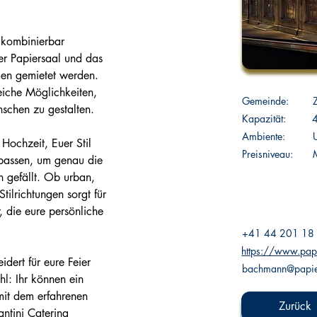
l kombinierbar
er Papiersaal und das 
en gemietet werden. 
eiche Möglichkeiten, 
Gemeinde:
schen zu gestalten.
Kapazität:
Ambiente:
e Hochzeit, Euer Stil
Preisniveau:
M
npassen, um genau die 
 gefällt. Ob urban, 
ilrichtungen sorgt für 
, die eure persönliche 
+41 44 201 18
https://www.papi
dert für eure Feier
bachmann@papie
hl: Ihr können ein 
mit dem erfahrenen 
Zurück
antini Catering 