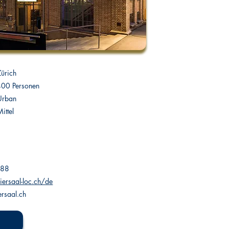
Zürich
400 Personen
Urban
ittel
 88
ersaal-loc.ch/de
rsaal.ch