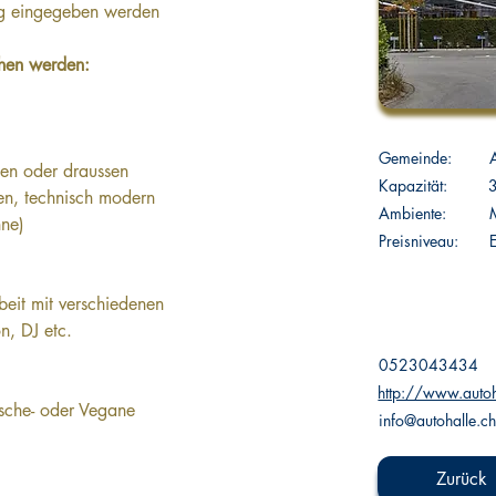
ng eingegeben werden
hen werden: 
Gemeinde:
nen oder draussen 
Kapazität:
en, technisch modern 
Ambiente:
hne)
Preisniveau:
eit mit verschiedenen 
n, DJ etc.
0523043434
http://www.autoh
ische- oder Vegane 
info@autohalle.c
Zurück