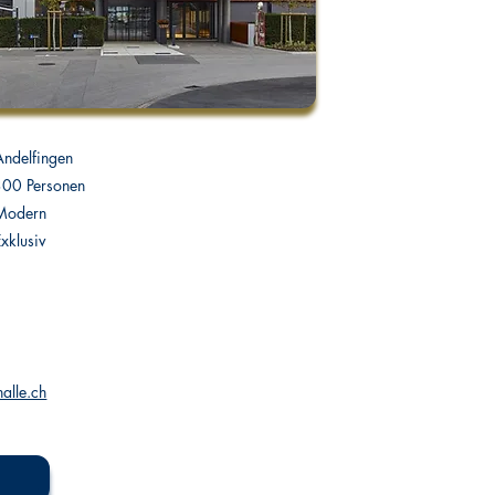
Andelfingen
300 Personen
Modern
Exklusiv
alle.ch
h