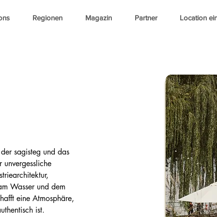
ons
Regionen
Magazin
Partner
Location ei
n
der sagisteg und das 
ür unvergessliche 
triearchitektur, 
e am Wasser und dem 
afft eine Atmosphäre, 
uthentisch ist.