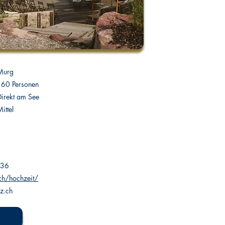
Murg
160 Personen
Direkt am See
ittel
 36
.ch/hochzeit/
z.ch