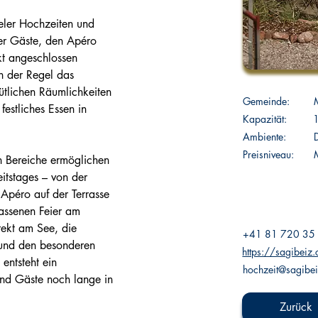
ieler Hochzeiten und 
der Gäste, den Apéro 
kt angeschlossen 
in der Regel das 
ütlichen Räumlichkeiten 
Gemeinde:
festliches Essen in 
Kapazität:
Ambiente:
Preisniveau:
M
n Bereiche ermöglichen 
itstages – von der 
Apéro auf der Terrasse 
assenen Feier am 
rekt am See, die 
+41 81 720 35
 und den besonderen 
https://sagibeiz
entsteht ein 
hochzeit@sagibei
und Gäste noch lange in 
Zurück