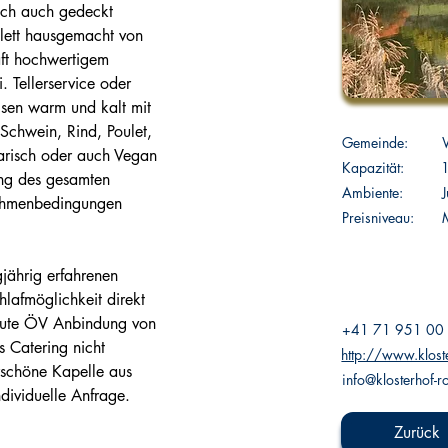
ich auch gedeckt 
lett hausgemacht von 
ft hochwertigem 
 Tellerservice oder 
isen warm und kalt mit 
 Schwein, Rind, Poulet, 
Gemeinde:
arisch oder auch Vegan 
Kapazität:
ung des gesamten 
Ambiente:
Rahmenbedingungen 
Preisniveau:
M
gjährig erfahrenen 
hlafmöglichkeit direkt 
Gute ÖV Anbindung von 
+41 71 951 00
s Catering nicht 
http://www.kloste
rschöne Kapelle aus 
info@klosterhof-ro
ndividuelle Anfrage.
Zurück