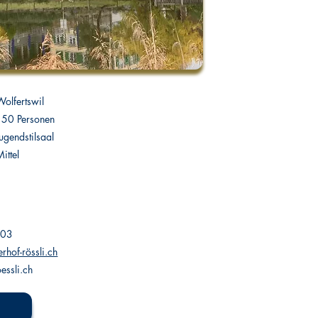
Wolfertswil
150 Personen
Jugendstilsaal
ittel
 03
rhof-rössli.ch
essli.ch