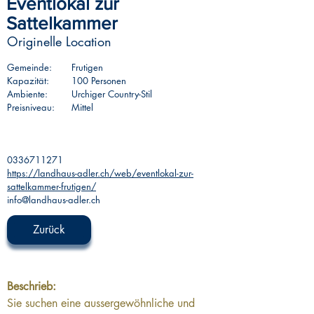
Eventlokal zur
Sattelkammer
Originelle Location
Gemeinde:
Frutigen
Kapazität:
100 Personen
Ambiente:
Urchiger Country-Stil
Preisniveau:
Mittel
0336711271
https://landhaus-adler.ch/web/eventlokal-zur-
sattelkammer-frutigen/
info@landhaus-adler.ch
Zurück
Beschrieb:
Sie suchen eine aussergewöhnliche und 