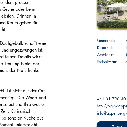
ter dem grossen 
ns Grüne oder beim 
ebsten. Drinnen in 
und Raum geben für 
cht.
Gemeinde:
 Dachgebälk schafft eine 
Kapazität:
ch und ungezwungen ist. 
Ambiente:
d feinen Details wirkt 
Preisniveau:
M
ie Trauung bietet der 
en, der Natürlichkeit 
 ist nicht nur der Ort 
mmenfügt. Die Wege sind 
+41 31 790 40
 selbst und Ihre Gäste 
http://www.appe
Zeit. Kulinarisch 
info@appenberg.
n, saisonalen Küche aus 
oment unterstreicht.