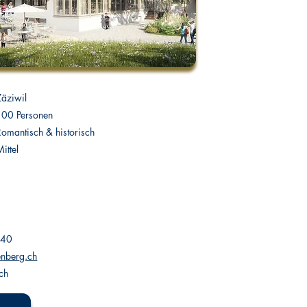
Zäziwil
100 Personen
Romantisch & historisch
ittel
 40
nberg.ch
ch