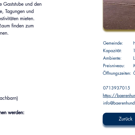
e Gaststube und den 
se, Tagungen und 
tivitäten mieten.
 Raum finden zum 
gnen.
Gemeinde:
Kapazität:
Ambiente:
L
Preisniveau:
:
Öffnungszeiten:
X
0713937015
https://baerenhu
Nachbarn)
info@baerenhund
hen werden:
Zurück