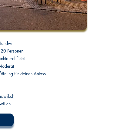
Hundwil
120 Personen
ichtdurchflutet
Moderat
Öffnung für deinen Anlass
ndwil.ch
wil.ch