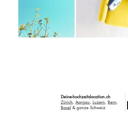
Deine-hochzeitslocation.ch
Zürich
,
Aargau
,
Luzern
,
Bern
,
Basel
& ganze Schweiz