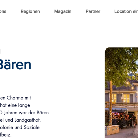
ons
Regionen
Magazin
Partner
Location ei
l
Bären
alen Charme mit 
at eine lange 
0 Jahren war der Bären 
ei und Landgasthof, 
kolonie und Soziale 
fbeiz.