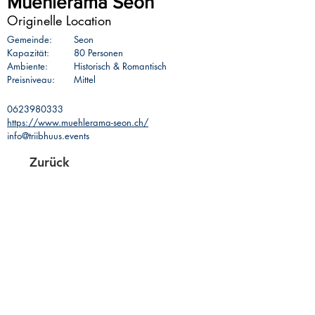
Muehlerama Seon
Originelle Location
Gemeinde:
Seon
Kapazität:
80 Personen
Ambiente:
Historisch & Romantisch
Preisniveau:
Mittel
0623980333
https://www.muehlerama-seon.ch/
info@triibhuus.events
Zurück