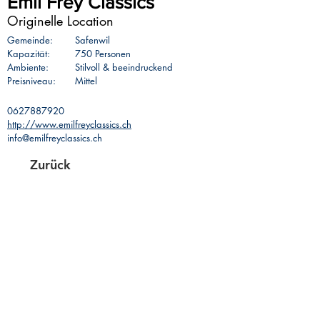
Emil Frey Classics
Originelle Location
Gemeinde:
Safenwil
Kapazität:
750 Personen
Ambiente:
Stilvoll & beeindruckend
Preisniveau:
Mittel
0627887920
http://www.emilfreyclassics.ch
info@emilfreyclassics.ch
Zurück